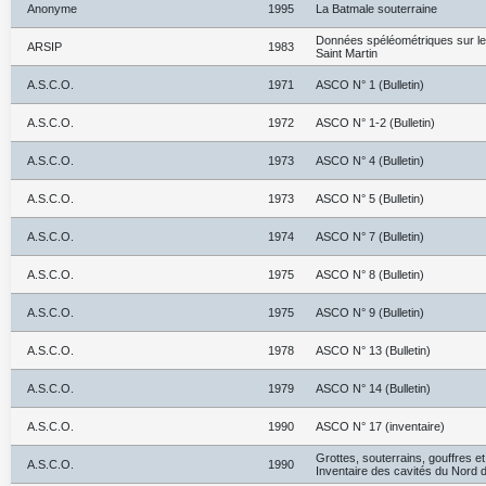
Anonyme
1995
La Batmale souterraine
Données spéléométriques sur le
ARSIP
1983
Saint Martin
A.S.C.O.
1971
ASCO N° 1 (Bulletin)
A.S.C.O.
1972
ASCO N° 1-2 (Bulletin)
A.S.C.O.
1973
ASCO N° 4 (Bulletin)
A.S.C.O.
1973
ASCO N° 5 (Bulletin)
A.S.C.O.
1974
ASCO N° 7 (Bulletin)
A.S.C.O.
1975
ASCO N° 8 (Bulletin)
A.S.C.O.
1975
ASCO N° 9 (Bulletin)
A.S.C.O.
1978
ASCO N° 13 (Bulletin)
A.S.C.O.
1979
ASCO N° 14 (Bulletin)
A.S.C.O.
1990
ASCO N° 17 (inventaire)
Grottes, souterrains, gouffres e
A.S.C.O.
1990
Inventaire des cavités du Nord d