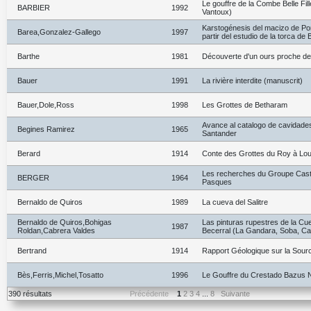
Le gouffre de la Combe Belle Fil
BARBIER
1992
Vantoux)
Karstogénesis del macizo de Por
Barea,Gonzalez-Gallego
1997
partir del estudio de la torca de 
Barthe
1981
Découverte d'un ours proche de
Bauer
1991
La rivière interdite (manuscrit)
Bauer,Dole,Ross
1998
Les Grottes de Betharam
Avance al catalogo de cavidades
Begines Ramirez
1965
Santander
Berard
1914
Conte des Grottes du Roy à Lo
Les recherches du Groupe Cast
BERGER
1964
Pasques
Bernaldo de Quiros
1989
La cueva del Salitre
Bernaldo de Quiros,Bohigas
Las pinturas rupestres de la Cu
1987
Roldan,Cabrera Valdes
Becerral (La Gandara, Soba, Ca
Bertrand
1914
Rapport Géologique sur la Sou
Bès,Ferris,Michel,Tosatto
1996
Le Gouffre du Crestado Bazus N
390 résultats
Précédente
1
2
3
4
...
8
Suivante