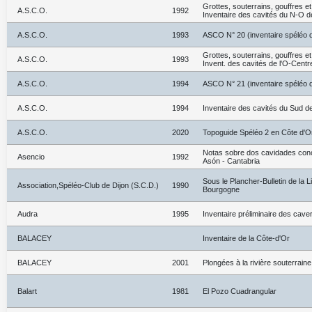
Grottes, souterrains, gouffres e
A.S.C.O.
1992
Inventaire des cavités du N-O d
A.S.C.O.
1993
ASCO N° 20 (inventaire spéléo d
Grottes, souterrains, gouffres e
A.S.C.O.
1993
Invent. des cavités de l'O-Centr
A.S.C.O.
1994
ASCO N° 21 (inventaire spéléo d
A.S.C.O.
1994
Inventaire des cavités du Sud de
A.S.C.O.
2020
Topoguide Spéléo 2 en Côte d'O
Notas sobre dos cavidades concr
Asencio
1992
Asón - Cantabria
Sous le Plancher-Bulletin de la 
Association,Spéléo-Club de Dijon (S.C.D.)
1990
Bourgogne
Audra
1995
Inventaire préliminaire des caver
BALACEY
Inventaire de la Côte-d'Or
BALACEY
2001
Plongées à la rivière souterrain
Balart
1981
El Pozo Cuadrangular