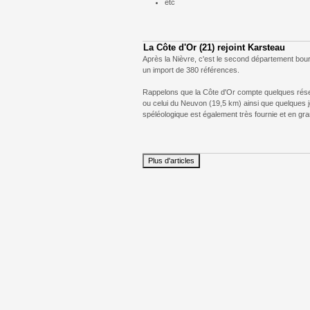
etc
La Côte d'Or (21) rejoint Karsteau
Après la Nièvre, c'est le second département bour
un import de 380 références.
Rappelons que la Côte d'Or compte quelques rés
ou celui du Neuvon (19,5 km) ainsi que quelques j
spéléologique est également très fournie et en gr
Plus d'articles