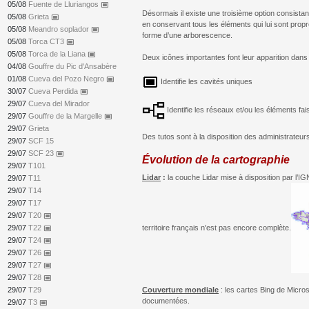
05/08
Fuente de Lluriangos
capture
Désormais il existe une troisième option consista
05/08
Grieta
capture
en conservant tous les éléments qui lui sont pro
05/08
Meandro soplador
capture
forme d’une arborescence.
05/08
Torca CT3
capture
05/08
Torca de la Liana
capture
Deux icônes importantes font leur apparition dans
04/08
Gouffre du Pic d'Ansabère
01/08
Cueva del Pozo Negro
capture
Identifie les cavités uniques
30/07
Cueva Perdida
capture
29/07
Cueva del Mirador
Identifie les réseaux et/ou les éléments fai
29/07
Gouffre de la Margelle
capture
29/07
Grieta
Des tutos sont à la disposition des administrateur
29/07
SCF 15
29/07
SCF 23
capture
Évolution de la cartographie
29/07
T101
Lidar
:
la couche Lidar mise à disposition par l’I
29/07
T11
29/07
T14
29/07
T17
29/07
T20
capture
territoire français n'est pas encore complète.
29/07
T22
capture
29/07
T24
capture
29/07
T26
capture
29/07
T27
capture
29/07
T28
capture
29/07
T29
Couverture mondiale
: les cartes Bing de Micro
documentées.
29/07
T3
capture