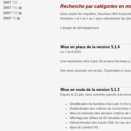
29/07
T31
Recherche par catégories en mul
29/07
T41
capture
29/07
T43
capture
Dans toutes les requêtes, Karsteau offre la possibi
29/07
T5
capture
fonctions « et » et « ou » pour sélectionner les d
L'équipe de développement
Mise en place de la version 5.1.4
Le 7 avril 2025
Une importante mise à jour de la base Karsteau a é
Des tests poussés ont eu lieu. Cependant si vous
Mise en route de la version 5.1.3
Depuis le 21 juin, nous sommes passés à la versio
Simplification du bandeau d’accueil. Il n’es
Redistribution des critères de recherches c
Mise en mémoire des derniers critères de 
Affichage par défaut de 50 résultats et possi
Hiérarchisation des tracés KML en cas de 
Ajout du Lambert 93