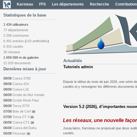
Karsteau
FFS
Les départements
Recherche
Contribution
Statistiques de la base
1 434 utilisateurs
77 départements
2 258 communes
6 491 entrées
(
143 artificielles
)
6 333 cavités
26 réseaux
1 659 099 m de galeries
Actualités
21 029 documents
Tutoriels admin
Dernières mises à jour
08/08
Cueva 3768
Depuis le début du mois de juin 2026, une série de
08/08
Cueva 414
cavités et y renseigner les différents documents à
08/08
Cueva L16
08/08
Grotte du Mur romain
08/08
Grotte René-Paul
08/08
Torca 3770
Version 5.2 (2026), d’importantes nouv
07/08
Bois de Cerf
capture
07/08
Torca CT 3
capture
Les réseaux, une nouvelle façon
06/08
Cueva CT1
capture
06/08
Cueva del Dahu
Jusqu’alors, Karsteau ne proposait que deux outils 
cavités.
05/08
Fissuras
capture