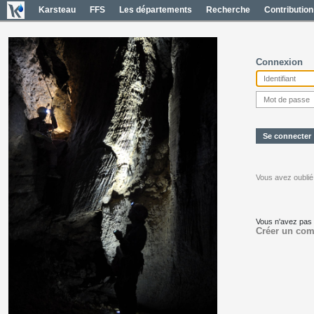
Karsteau
FFS
Les départements
Recherche
Contribution
Connexion
Vous avez oublié
Vous n'avez pas
Créer un com