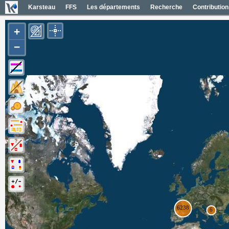
Karsteau
FFS
Les départements
Recherche
Contribution
+
−
Entrées (6385)
Noms des entrées
Carte Géol 1/50000 France
Cartes IGN France
Photos aériennes France
Mapas geol 1/50000 España
Mapas IGN España
Fotos aéreas España
Photos aériennes ESRI
Carte OpenTopoMap