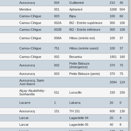
Aussurucq
004
Guillaminé
210
40
Mendive
001
Aphanicé
1008
504
Camou-Cihigue
003
Bijou
100
60
Camou-Cihigue
002A
BI2 - Entrée supérieure
300
106
Camou-Cihigue
002B
BI2 - Entrée inférieure
300
106
Camou-Cihigue
008A
Hibou (entrée est)
100
37
Camou-Cihigue
751
Hibou (entrée ouest)
100
37
Camou-Cihigue
002
Bexanka
1951
160
Petite Bidouze
Aussurucq
002
370
75
(émergence)
Aussurucq
003
Petite Bidouze (perte)
370
75
Aussurucq, Saint-
2094
124
Just-Ibarre
Alçay-Alçabéhéty-
011
Lucucillo
150
150
Sunharette
Lacarre
1
Lakarra
20
0
Aussurucq
151
TH 151
600
130
Larcat
Lagardelle 04
20
4
Larcat
Lagardelle 05
40
8