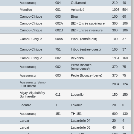
Aussurucq
004
Guillaminé
210
40
Mendive
001
Aphanicé
1008
504
Camou-Cihigue
003
Bijou
100
60
Camou-Cihigue
002A
BI2 - Entrée supérieure
300
106
Camou-Cihigue
002B
BI2 - Entrée inférieure
300
106
Camou-Cihigue
008A
Hibou (entrée est)
100
37
Camou-Cihigue
751
Hibou (entrée ouest)
100
37
Camou-Cihigue
002
Bexanka
1951
160
Petite Bidouze
Aussurucq
002
370
75
(émergence)
Aussurucq
003
Petite Bidouze (perte)
370
75
Aussurucq, Saint-
2094
124
Just-Ibarre
Alçay-Alçabéhéty-
011
Lucucillo
150
150
Sunharette
Lacarre
1
Lakarra
20
0
Aussurucq
151
TH 151
600
130
Larcat
Lagardelle 04
20
4
Larcat
Lagardelle 05
40
8