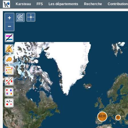
Karsteau
FFS
Les départements
Recherche
Contribution
+
−
Entrées (6385)
Noms des entrées
Carte Géol 1/50000 France
Cartes IGN France
Photos aériennes France
Mapas geol 1/50000 España
Mapas IGN España
Fotos aéreas España
Photos aériennes ESRI
Carte OpenTopoMap