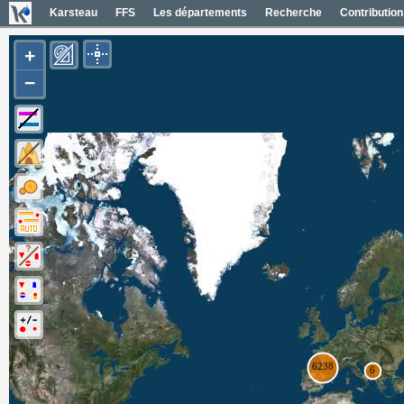
Karsteau
FFS
Les départements
Recherche
Contribution
+
−
Entrées (6385)
Noms des entrées
Carte Géol 1/50000 France
Cartes IGN France
Photos aériennes France
Mapas geol 1/50000 España
Mapas IGN España
Fotos aéreas España
Photos aériennes ESRI
Carte OpenTopoMap