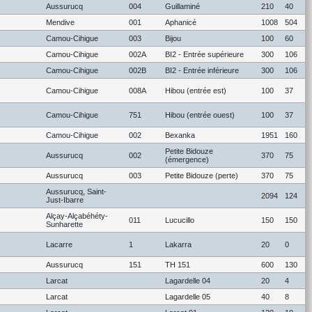
Aussurucq
004
Guillaminé
210
40
Mendive
001
Aphanicé
1008
504
Camou-Cihigue
003
Bijou
100
60
Camou-Cihigue
002A
BI2 - Entrée supérieure
300
106
Camou-Cihigue
002B
BI2 - Entrée inférieure
300
106
Camou-Cihigue
008A
Hibou (entrée est)
100
37
Camou-Cihigue
751
Hibou (entrée ouest)
100
37
Camou-Cihigue
002
Bexanka
1951
160
Petite Bidouze
Aussurucq
002
370
75
(émergence)
Aussurucq
003
Petite Bidouze (perte)
370
75
Aussurucq, Saint-
2094
124
Just-Ibarre
Alçay-Alçabéhéty-
011
Lucucillo
150
150
Sunharette
Lacarre
1
Lakarra
20
0
Aussurucq
151
TH 151
600
130
Larcat
Lagardelle 04
20
4
Larcat
Lagardelle 05
40
8