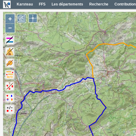
Karsteau
FFS
Les départements
Recherche
Contribution
+
−
Contour du secteur
Contours secteurs département (20)
Noms et codes des secteurs
Contour du département
Contours communes du secteur (5)
Noms et codes des communes
Carte hydrographique France
Limites administratives France
Cartes Lidar France
Carte Géol 1/50000 France
Cartes IGN France
Photos aériennes France
Photos aériennes ESRI