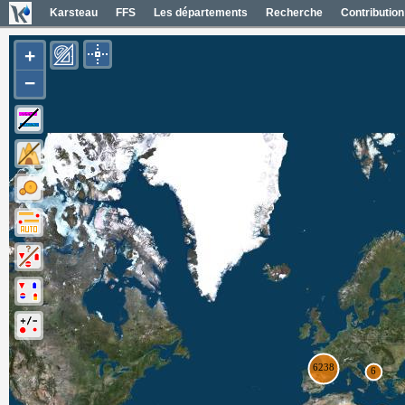
Karsteau
FFS
Les départements
Recherche
Contribution
+
−
Entrées (6385)
Noms des entrées
Carte Géol 1/50000 France
Cartes IGN France
Photos aériennes France
Mapas geol 1/50000 España
Mapas IGN España
Fotos aéreas España
Photos aériennes ESRI
Carte OpenTopoMap