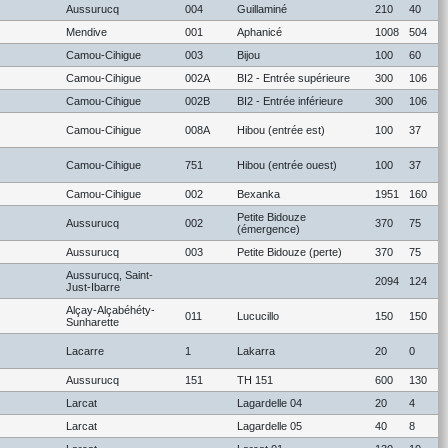
Aussurucq
004
Guillaminé
210
40
Mendive
001
Aphanicé
1008
504
Camou-Cihigue
003
Bijou
100
60
Camou-Cihigue
002A
BI2 - Entrée supérieure
300
106
Camou-Cihigue
002B
BI2 - Entrée inférieure
300
106
Camou-Cihigue
008A
Hibou (entrée est)
100
37
Camou-Cihigue
751
Hibou (entrée ouest)
100
37
Camou-Cihigue
002
Bexanka
1951
160
Petite Bidouze
Aussurucq
002
370
75
(émergence)
Aussurucq
003
Petite Bidouze (perte)
370
75
Aussurucq, Saint-
2094
124
Just-Ibarre
Alçay-Alçabéhéty-
011
Lucucillo
150
150
Sunharette
Lacarre
1
Lakarra
20
0
Aussurucq
151
TH 151
600
130
Larcat
Lagardelle 04
20
4
Larcat
Lagardelle 05
40
8