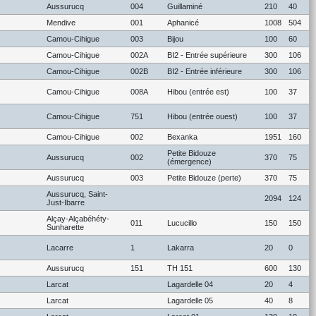
Aussurucq
004
Guillaminé
210
40
Mendive
001
Aphanicé
1008
504
Camou-Cihigue
003
Bijou
100
60
Camou-Cihigue
002A
BI2 - Entrée supérieure
300
106
Camou-Cihigue
002B
BI2 - Entrée inférieure
300
106
Camou-Cihigue
008A
Hibou (entrée est)
100
37
Camou-Cihigue
751
Hibou (entrée ouest)
100
37
Camou-Cihigue
002
Bexanka
1951
160
Petite Bidouze
Aussurucq
002
370
75
(émergence)
Aussurucq
003
Petite Bidouze (perte)
370
75
Aussurucq, Saint-
2094
124
Just-Ibarre
Alçay-Alçabéhéty-
011
Lucucillo
150
150
Sunharette
Lacarre
1
Lakarra
20
0
Aussurucq
151
TH 151
600
130
Larcat
Lagardelle 04
20
4
Larcat
Lagardelle 05
40
8