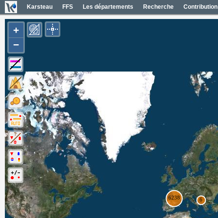
Karsteau
FFS
Les départements
Recherche
Contribution
+
−
Entrées (6385)
Noms des entrées
Carte Géol 1/50000 France
Cartes IGN France
Photos aériennes France
Mapas geol 1/50000 España
Mapas IGN España
Fotos aéreas España
Photos aériennes ESRI
Carte OpenTopoMap