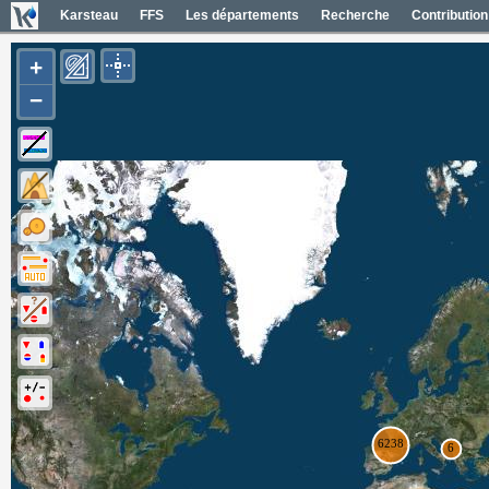
Karsteau
FFS
Les départements
Recherche
Contribution
+
−
Entrées (6385)
Noms des entrées
Carte Géol 1/50000 France
Cartes IGN France
Photos aériennes France
Mapas geol 1/50000 España
Mapas IGN España
Fotos aéreas España
Photos aériennes ESRI
Carte OpenTopoMap