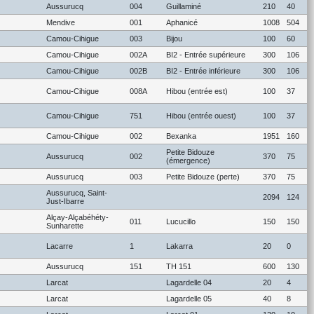
Aussurucq
004
Guillaminé
210
40
Mendive
001
Aphanicé
1008
504
Camou-Cihigue
003
Bijou
100
60
Camou-Cihigue
002A
BI2 - Entrée supérieure
300
106
Camou-Cihigue
002B
BI2 - Entrée inférieure
300
106
Camou-Cihigue
008A
Hibou (entrée est)
100
37
Camou-Cihigue
751
Hibou (entrée ouest)
100
37
Camou-Cihigue
002
Bexanka
1951
160
Petite Bidouze
Aussurucq
002
370
75
(émergence)
Aussurucq
003
Petite Bidouze (perte)
370
75
Aussurucq, Saint-
2094
124
Just-Ibarre
Alçay-Alçabéhéty-
011
Lucucillo
150
150
Sunharette
Lacarre
1
Lakarra
20
0
Aussurucq
151
TH 151
600
130
Larcat
Lagardelle 04
20
4
Larcat
Lagardelle 05
40
8