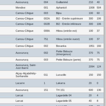
Aussurucq
004
Guillaminé
210
40
Mendive
001
Aphanicé
1008
504
Camou-Cihigue
003
Bijou
100
60
Camou-Cihigue
002A
BI2 - Entrée supérieure
300
106
Camou-Cihigue
002B
BI2 - Entrée inférieure
300
106
Camou-Cihigue
008A
Hibou (entrée est)
100
37
Camou-Cihigue
751
Hibou (entrée ouest)
100
37
Camou-Cihigue
002
Bexanka
1951
160
Petite Bidouze
Aussurucq
002
370
75
(émergence)
Aussurucq
003
Petite Bidouze (perte)
370
75
Aussurucq, Saint-
2094
124
Just-Ibarre
Alçay-Alçabéhéty-
011
Lucucillo
150
150
Sunharette
Lacarre
1
Lakarra
20
0
Aussurucq
151
TH 151
600
130
Larcat
Lagardelle 04
20
4
Larcat
Lagardelle 05
40
8