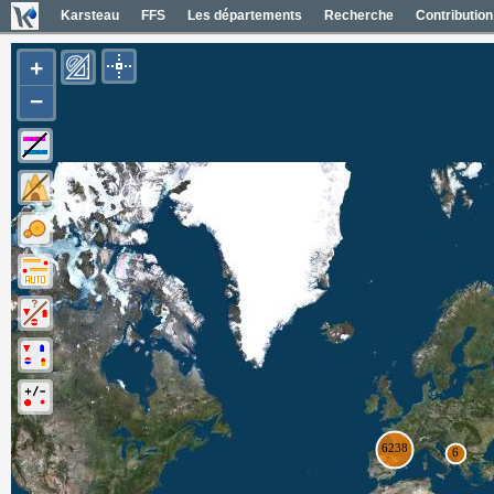
Karsteau
FFS
Les départements
Recherche
Contribution
+
−
Entrées (6385)
Noms des entrées
Carte Géol 1/50000 France
Cartes IGN France
Photos aériennes France
Mapas geol 1/50000 España
Mapas IGN España
Fotos aéreas España
Photos aériennes ESRI
Carte OpenTopoMap