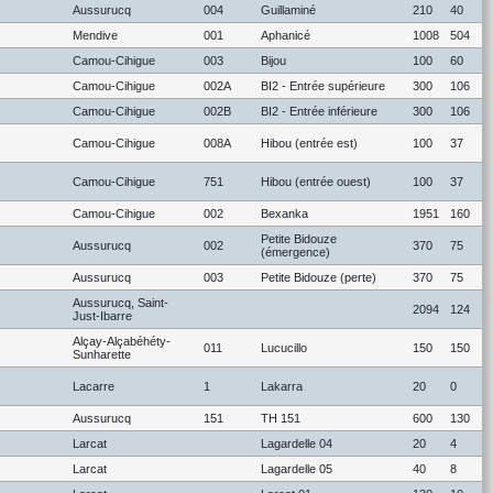
Aussurucq
004
Guillaminé
210
40
Mendive
001
Aphanicé
1008
504
Camou-Cihigue
003
Bijou
100
60
Camou-Cihigue
002A
BI2 - Entrée supérieure
300
106
Camou-Cihigue
002B
BI2 - Entrée inférieure
300
106
Camou-Cihigue
008A
Hibou (entrée est)
100
37
Camou-Cihigue
751
Hibou (entrée ouest)
100
37
Camou-Cihigue
002
Bexanka
1951
160
Petite Bidouze
Aussurucq
002
370
75
(émergence)
Aussurucq
003
Petite Bidouze (perte)
370
75
Aussurucq, Saint-
2094
124
Just-Ibarre
Alçay-Alçabéhéty-
011
Lucucillo
150
150
Sunharette
Lacarre
1
Lakarra
20
0
Aussurucq
151
TH 151
600
130
Larcat
Lagardelle 04
20
4
Larcat
Lagardelle 05
40
8