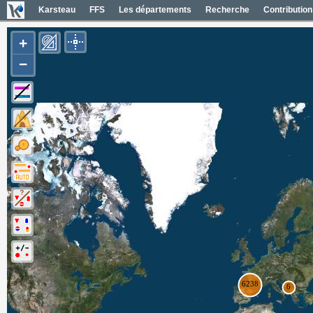
Karsteau
FFS
Les départements
Recherche
Contribution
+
−
Entrées (6385)
Noms des entrées
Carte Géol 1/50000 France
Cartes IGN France
Photos aériennes France
Mapas geol 1/50000 España
Mapas IGN España
Fotos aéreas España
Photos aériennes ESRI
Carte OpenTopoMap