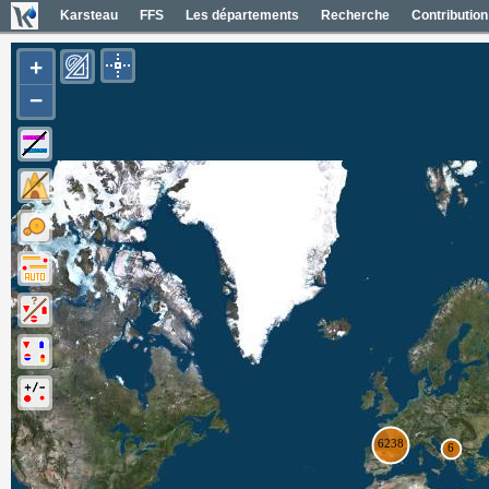
Karsteau
FFS
Les départements
Recherche
Contribution
+
−
Entrées (6385)
Noms des entrées
Carte Géol 1/50000 France
Cartes IGN France
Photos aériennes France
Mapas geol 1/50000 España
Mapas IGN España
Fotos aéreas España
Photos aériennes ESRI
Carte OpenTopoMap