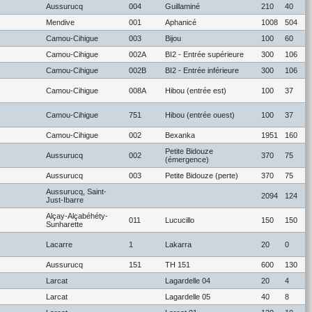
Aussurucq
004
Guillaminé
210
40
Mendive
001
Aphanicé
1008
504
Camou-Cihigue
003
Bijou
100
60
Camou-Cihigue
002A
BI2 - Entrée supérieure
300
106
Camou-Cihigue
002B
BI2 - Entrée inférieure
300
106
Camou-Cihigue
008A
Hibou (entrée est)
100
37
Camou-Cihigue
751
Hibou (entrée ouest)
100
37
Camou-Cihigue
002
Bexanka
1951
160
Petite Bidouze
Aussurucq
002
370
75
(émergence)
Aussurucq
003
Petite Bidouze (perte)
370
75
Aussurucq, Saint-
2094
124
Just-Ibarre
Alçay-Alçabéhéty-
011
Lucucillo
150
150
Sunharette
Lacarre
1
Lakarra
20
0
Aussurucq
151
TH 151
600
130
Larcat
Lagardelle 04
20
4
Larcat
Lagardelle 05
40
8