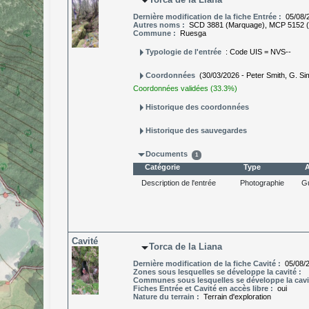
arrow_drop_down
Dernière modification de la fiche Entrée :
05/08/
Autres noms :
SCD 3881 (Marquage), MCP 5152 
Commune :
Ruesga
arrow_right
Typologie de l'entrée
: Code UIS = NVS--
arrow_right
Coordonnées
(30/03/2026 - Peter Smith, G. S
Coordonnées validées (33.3%)
arrow_right
Historique des coordonnées
arrow_right
Historique des sauvegardes
arrow_drop_down
Documents
1
Catégorie
Type
A
Description de l'entrée
Photographie
G
Cavité
arrow_drop_down
Torca de la Liana
Dernière modification de la fiche Cavité :
05/08/
Zones sous lesquelles se développe la cavité :
Communes sous lesquelles se développe la cavi
Fiches Entrée et Cavité en accès libre :
oui
Nature du terrain :
Terrain d'exploration