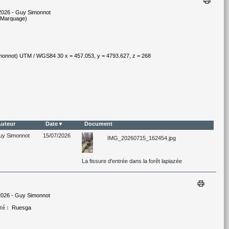
print
2026 - Guy Simonnot
(Marquage)
imonnot) UTM / WGS84 30 x = 457.053, y = 4793.627, z = 268
uteur
Date
Document
uy Simonnot
15/07/2026
IMG_20260715_162454.jpg
La fissure d'entrée dans la forêt lapiazée
print
2026 - Guy Simonnot
té :
Ruesga