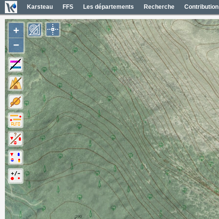
Karsteau
FFS
Les départements
Recherche
Contribution
+
−
Entrées (1)
Noms des entrées
Photos aériennes France
Mapas geol 1/50000 España
Mapas IGN España
Fotos aéreas España
Photos aériennes ESRI
Carte OpenTopoMap