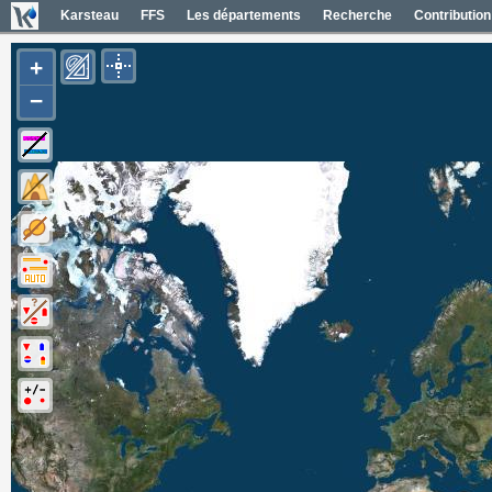
Karsteau
FFS
Les départements
Recherche
Contribution
+
−
Carte Géol 1/50000 France
Cartes IGN France
Photos aériennes France
Mapas geol 1/50000 España
Mapas IGN España
Fotos aéreas España
Photos aériennes ESRI
Carte OpenTopoMap