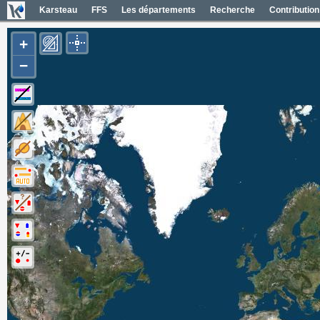
Karsteau
FFS
Les départements
Recherche
Contribution
+
−
Carte Géol 1/50000 France
Cartes IGN France
Photos aériennes France
Mapas geol 1/50000 España
Mapas IGN España
Fotos aéreas España
Photos aériennes ESRI
Carte OpenTopoMap