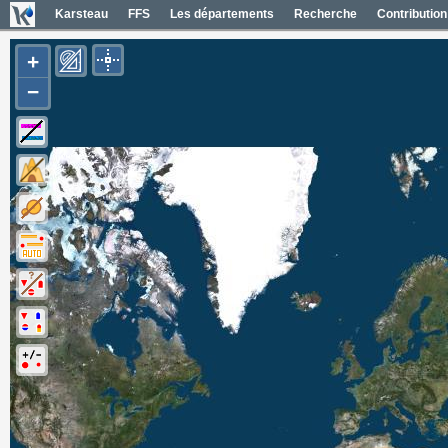
Karsteau
FFS
Les départements
Recherche
Contribution
+
−
Carte Géol 1/50000 France
Cartes IGN France
Photos aériennes France
Mapas geol 1/50000 España
Mapas IGN España
Fotos aéreas España
Photos aériennes ESRI
Carte OpenTopoMap