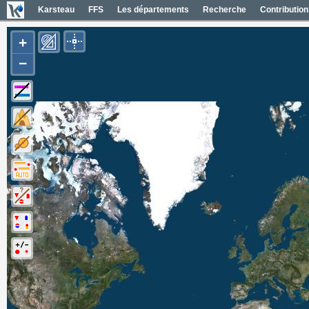
Karsteau
FFS
Les départements
Recherche
Contribution
+
−
Carte Géol 1/50000 France
Cartes IGN France
Photos aériennes France
Mapas geol 1/50000 España
Mapas IGN España
Fotos aéreas España
Photos aériennes ESRI
Carte OpenTopoMap