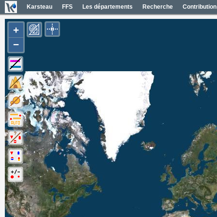
Karsteau
FFS
Les départements
Recherche
Contribution
+
−
Carte Géol 1/50000 France
Cartes IGN France
Photos aériennes France
Mapas geol 1/50000 España
Mapas IGN España
Fotos aéreas España
Photos aériennes ESRI
Carte OpenTopoMap