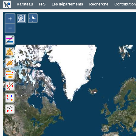
Karsteau
FFS
Les départements
Recherche
Contribution
+
−
Carte Géol 1/50000 France
Cartes IGN France
Photos aériennes France
Mapas geol 1/50000 España
Mapas IGN España
Fotos aéreas España
Photos aériennes ESRI
Carte OpenTopoMap