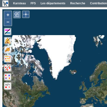
Karsteau
FFS
Les départements
Recherche
Contribution
+
−
Carte Géol 1/50000 France
Cartes IGN France
Photos aériennes France
Mapas geol 1/50000 España
Mapas IGN España
Fotos aéreas España
Photos aériennes ESRI
Carte OpenTopoMap