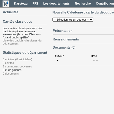
Karsteau
FFS
Les départements
Recherche
Contribution
Actualités
Nouvelle Calédonie : carte du découpa
Cavités classiques
Les cavités classiques sont des
Présentation
cavités équipées au niveau
amarrages (broche). Elles sont
"grand public spéléo".
Renseignements
Liste des cavités classiques du
département.
Documents (0)
Statistiques du département
Auteur
Date
arrow_drop_up
arrow_drop_up
arrow_drop_down
0 entrées
(
0 artificielles
)
0 cavités
1 communes couvertes
0 m de galeries
0 documents