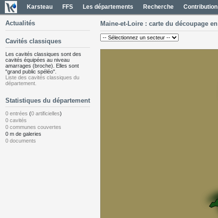
Karsteau
FFS
Les départements
Recherche
Contribution
Actualités
Maine-et-Loire : carte du découpage e
Cavités classiques
Les cavités classiques sont des
cavités équipées au niveau
amarrages (broche). Elles sont
"grand public spéléo".
Liste des cavités classiques du
département.
Statistiques du département
0 entrées
(
0 artificielles
)
0 cavités
0 communes couvertes
0 m de galeries
0 documents