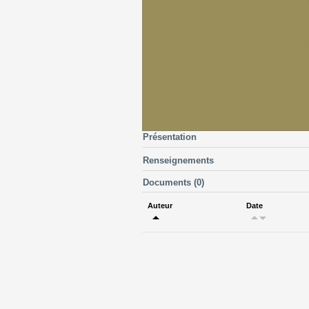
Présentation
Renseignements
Documents (0)
Auteur
Date
arrow_drop_up
arrow_drop_up
arrow_drop_down