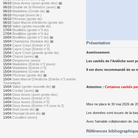
06/10
Deux Avens (aven-grotte des)
capture
06/10
Double de St Remèze (aven)
capture
06/10
Madeleine (Grotte de)
capture
06/10
Peyrejal (évent de )
06/10
Pézenas (grotte de)
06/10
Saint Marcel d'Ardèche (grotte de)
06/10
Vallon (grotte nouvelle de)
17/04
Bouillidou (grotte n°3 du)
17/04
Bouillidou (grotte n°4 du)
16/04
Bouillidou (grotte n°2 du)
capture
16/04
Champclos (fontaine de)
capture
Présentation
15/04
Cayre Creyt (Entrée n°2)
15/04
Cayre Creyt (Entrée n°3)
Avertissement
15/04
Cayre Creyt (grande grotte de)
15/04
Chazot (aven)
capture
15/04
Despeysse (aven)
Les cavités de l'Ardèche sont p
15/04
Madeleine (Entrée n°2 jouve)
15/04
Madeleine (Entrée n°3)
Il est donc recommandé de se re
15/04
Madeleine (Grotte de)
15/04
Pézenas (grotte de)
capture
15/04
Saint Marcel D'Ardèche (Entrée n°2 entrée
Touristique)
15/04
Vallon (grotte nouvelle de)
capture
Attention :
Certaines cavités p
14/04
Cordier (aven)
capture
14/04
Deux Avens (aven-grotte des)
14/04
Deux Avens (Entrée n°2)
14/04
Deux Avens (Entrée n°3)
Mise ne place le 30 mai 2026 de 2
14/04
Deux Avens (Entrée n°4 sous la 2)
14/04
Noël (aven de)
capture
Les données sont issues de la b
14/04
Peyrejal (évent de)
capture
13/04
Cocalière (aven)
Avec l'aimable collaboration de Jea
Références bibliographique