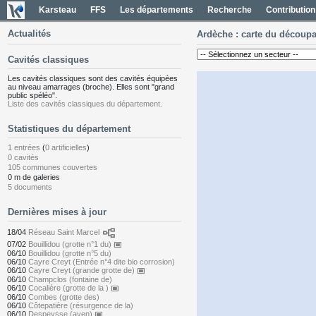
Karsteau
FFS
Les départements
Recherche
Contribution
Actualités
Ardèche : carte du découp
Cavités classiques
Les cavités classiques sont des cavités équipées
au niveau amarrages (broche). Elles sont "grand
public spéléo".
Liste des cavités classiques du département.
Statistiques du département
1 entrées
(
0 artificielles
)
0 cavités
105 communes couvertes
0 m de galeries
5 documents
Dernières mises à jour
flowchart
18/04
Réseau Saint Marcel
07/02
Bouillidou (grotte n°1 du)
capture
06/10
Bouillidou (grotte n°5 du)
06/10
Cayre Creyt (Entrée n°4 dite bio corrosion)
06/10
Cayre Creyt (grande grotte de)
capture
06/10
Champclos (fontaine de)
06/10
Cocalière (grotte de la )
capture
06/10
Combes (grotte des)
06/10
Côtepatière (résurgence de la)
06/10
Despeysse (aven)
capture