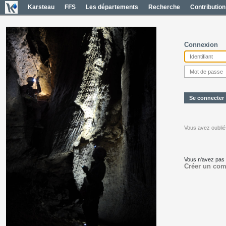
Karsteau
FFS
Les départements
Recherche
Contribution
Connexion
Vous avez oublié
Vous n'avez pas
Créer un com