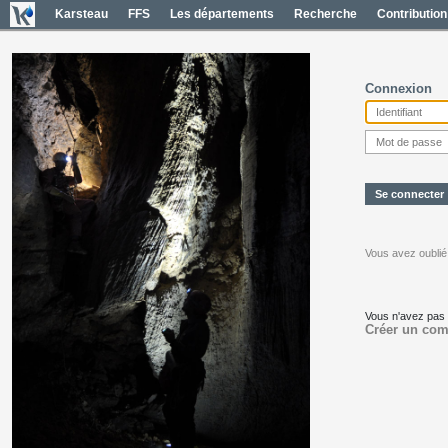
Karsteau
FFS
Les départements
Recherche
Contribution
Connexion
Vous avez oublié
Vous n'avez pas
Créer un com