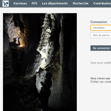
Karsteau
FFS
Les départements
Recherche
Contribution
Connexion
Vous avez oublié
Vous n'avez pas
Créer un com