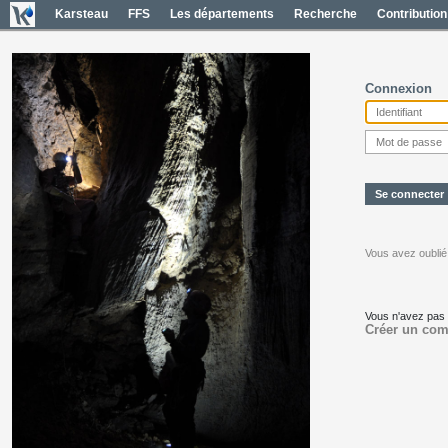
Karsteau
FFS
Les départements
Recherche
Contribution
Connexion
Vous avez oublié
Vous n'avez pas
Créer un com