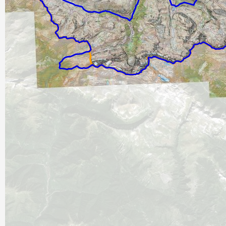
Cartes IGN France
Photos aériennes France
Photos aériennes ESRI
Carte OpenTopoMap