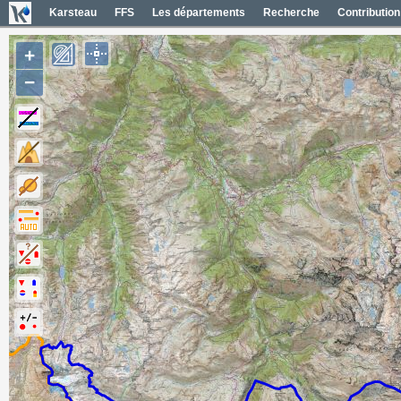
Karsteau
FFS
Les départements
Recherche
Contribution
+
−
Zones réglementées FR65 (1)
Contour du secteur
Contours secteurs département (16)
Noms et codes des secteurs
Contour du département
Contours zones du secteur (14)
Noms et codes des zones
Contours communes du secteur (3)
Noms et codes des communes
Carte hydrographique France
Limites administratives France
Cartes Lidar France
Carte Géol 1/50000 France